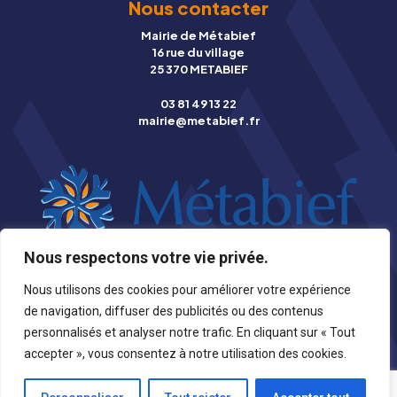
Nous contacter
Mairie de Métabief
16 rue du village
25 370 METABIEF
03 81 49 13 22
mairie@metabief.fr
Nous respectons votre vie privée.
© Copyright 2026 Mairie de Métabief |
Mentions légales
|
Nous utilisons des cookies pour améliorer votre expérience
Photographies
|
Création Stynet
de navigation, diffuser des publicités ou des contenus
personnalisés et analyser notre trafic. En cliquant sur « Tout
accepter », vous consentez à notre utilisation des cookies.
Retour en haut