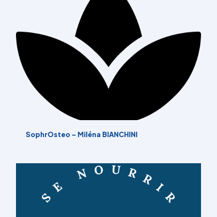
SophrOsteo – Miléna BIANCHINI