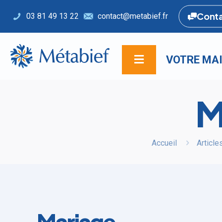
Cont
03 81 49 13 22
contact@metabief.fr
VOTRE MAI
M
Accueil
Article
Mariage