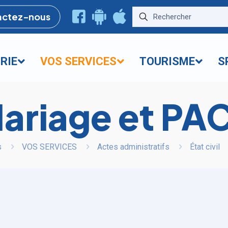
actez-nous
RIE
VOS SERVICES
TOURISME
S
ariage et PA
s
VOS SERVICES
Actes administratifs
État civil