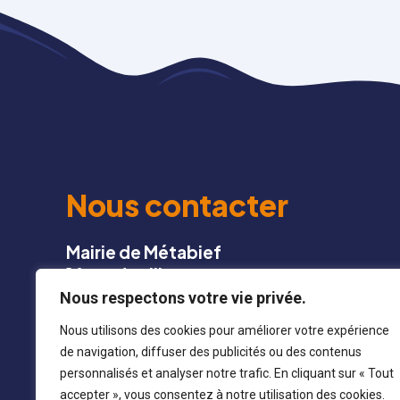
Nous contacter
Mairie de Métabief
16 rue du village
25 370 METABIEF
Nous respectons votre vie privée.
Nous utilisons des cookies pour améliorer votre expérience
03 81 49 13 22
de navigation, diffuser des publicités ou des contenus
personnalisés et analyser notre trafic. En cliquant sur « Tout
mairie@metabief.fr
accepter », vous consentez à notre utilisation des cookies.