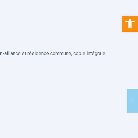
Ouvrir la 
non-alliance et résidence commune, copie intégrale