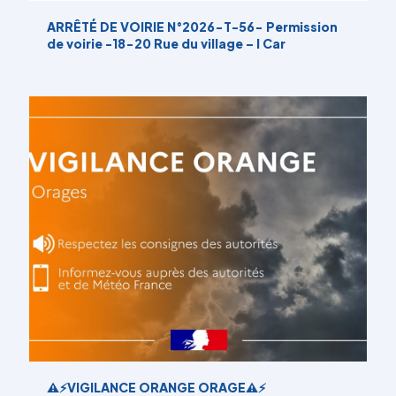
ARRÊTÉ DE VOIRIE N°2026-T-56- Permission
de voirie -18-20 Rue du village – I Car
⚠️⚡️VIGILANCE ORANGE ORAGE⚠️⚡️