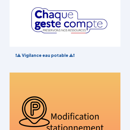
❗️⚠️ Vigilance eau potable ⚠️❗️