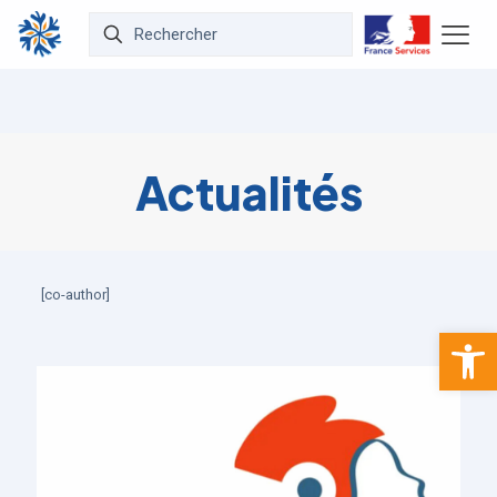
Actualités
[co-author]
Ouvrir la 