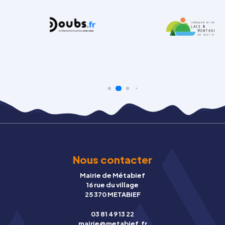
Nous contacter
Mairie de Métabief
16 rue du village
25 370 METABIEF
03 81 49 13 22
mairie@metabief.fr