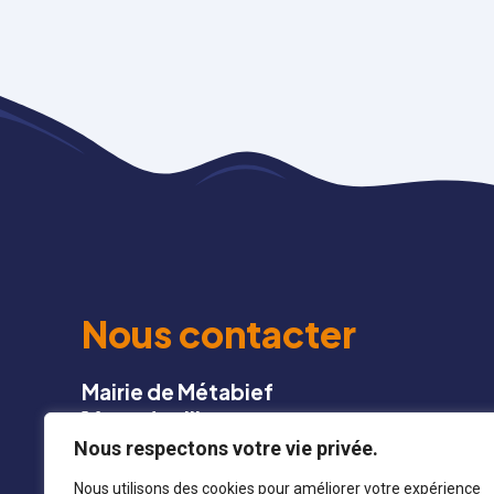
Nous contacter
Mairie de Métabief
16 rue du village
25 370 METABIEF
Nous respectons votre vie privée.
Nous utilisons des cookies pour améliorer votre expérience