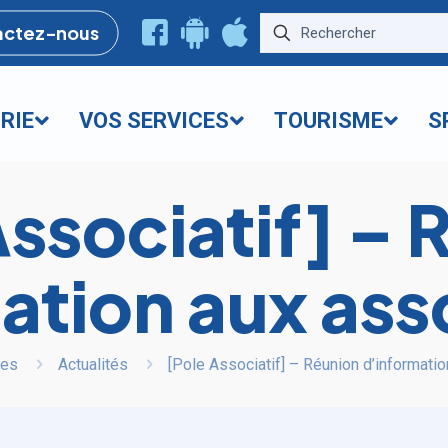
actez-nous
RIE
VOS SERVICES
TOURISME
S
Associatif] – 
ation aux ass
les
Actualités
[Pole Associatif] – Réunion d’informati