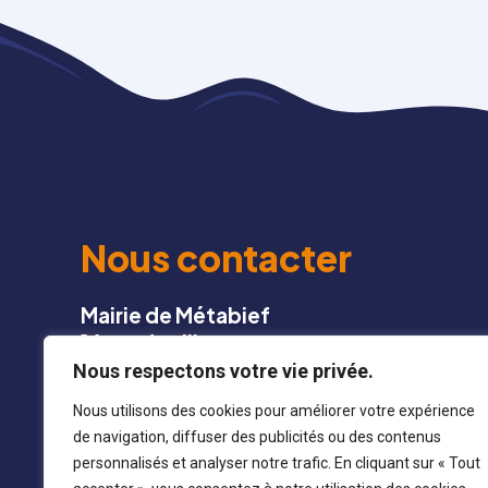
Nous contacter
Mairie de Métabief
16 rue du village
25 370 METABIEF
Nous respectons votre vie privée.
Nous utilisons des cookies pour améliorer votre expérience
03 81 49 13 22
de navigation, diffuser des publicités ou des contenus
personnalisés et analyser notre trafic. En cliquant sur « Tout
mairie@metabief.fr