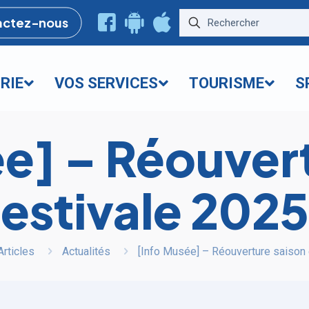
actez-nous
RIE
VOS SERVICES
TOURISME
S
e] – Réouver
estivale 2025
Articles
Actualités
[Info Musée] – Réouverture saison