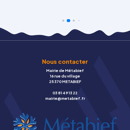
Nous contacter
Mairie de Métabief
16 rue du village
25 370 METABIEF
03 81 49 13 22
mairie@metabief.fr