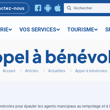
actez-nous
RIE
VOS SERVICES
TOURISME
S
pel à bénévo
Accueil
Articles
Actualités
Appel à bénévoles
évoles pour épauler les agents municipaux au rempotage et à la