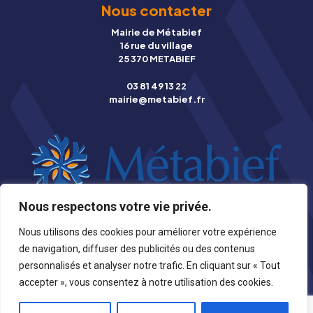
Nous contacter
Mairie de Métabief
16 rue du village
25 370 METABIEF
03 81 49 13 22
mairie@metabief.fr
Nous respectons votre vie privée.
© Copyright 2026 Mairie de Métabief |
Mentions légales
|
Nous utilisons des cookies pour améliorer votre expérience
Photographies
|
Création Stynet
de navigation, diffuser des publicités ou des contenus
personnalisés et analyser notre trafic. En cliquant sur « Tout
accepter », vous consentez à notre utilisation des cookies.
Retour en haut