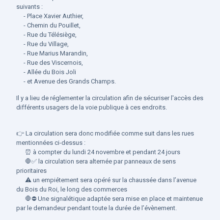
suivants :
- Place Xavier Authier,
- Chemin du Pouillet,
- Rue du Télésiège,
- Rue du Village,
- Rue Marius Marandin,
- Rue des Viscernois,
- Allée du Bois Joli
- et Avenue des Grands Champs.
Il y a lieu de réglementer la circulation afin de sécuriser l'accès des
différents usagers de la voie publique à ces endroits.
👉
La circulation sera donc modifiée comme suit dans les rues
mentionnées ci-dessus :
⏰
à compter du lundi 24 novembre et pendant 24 jours
🛑
✅
la circulation sera alternée par panneaux de sens
prioritaires
⚠️
un empiétement sera opéré sur la chaussée dans l’avenue
du Bois du Roi, le long des commerces
🛑
⛔️
Une signalétique adaptée sera mise en place et maintenue
par le demandeur pendant toute la durée de l’évènement.