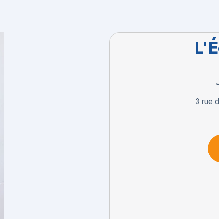
L'É
3 rue 